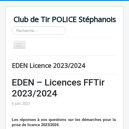
Club de Tir POLICE Stéphanois
Rechercher
Basculer
la
navigation
Accueil
EDEN Licence 2023/2024
Horaires
Contact
EDEN – Licences FFTir
Historique
2023/2024
FEMES
6 juin 2023
Administratif
Compétitions
Les réponses à vos questions sur les démarches pour la
prise de licence 2023/2024.
Installations